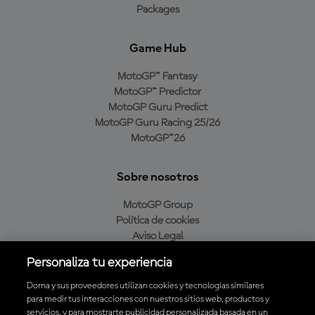
Packages
Game Hub
MotoGP™ Fantasy
MotoGP™ Predictor
MotoGP Guru Predict
MotoGP Guru Racing 25/26
MotoGP™26
Sobre nosotros
MotoGP Group
Política de cookies
Aviso Legal
Política de privacidad
Personaliza tu experiencia
Política de compra
Dorna y sus proveedores utilizan cookies y tecnologías similares
para medir tus interacciones con nuestros sitios web, productos y
servicios, y para mostrarte publicidad personalizada basada en un