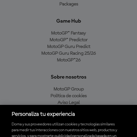
Packages
Game Hub
MotoGP™ Fantasy
MotoGP™ Predictor
MotoGP Guru Predict
MotoGP Guru Racing 25/26
MotoGP™26
Sobre nosotros
MotoGP Group
Política de cookies
Aviso Legal
Política de privacidad
Personaliza tu experiencia
Política de compra
Dorna y sus proveedores utilizan cookies y tecnologías similares
para medir tus interacciones con nuestros sitios web, productos y
servicios, y para mostrarte publicidad personalizada basada en un