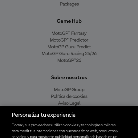
Packages
Game Hub
MotoGP™ Fantasy
MotoGP™ Predictor
MotoGP Guru Predict
MotoGP Guru Racing 25/26
MotoGP™26
Sobre nosotros
MotoGP Group
Política de cookies
Aviso Legal
Política de privacidad
Personaliza tu experiencia
Política de compra
Dorna y sus proveedores utilizan cookies y tecnologías similares
para medir tus interacciones con nuestros sitios web, productos y
servicios, y para mostrarte publicidad personalizada basada en un