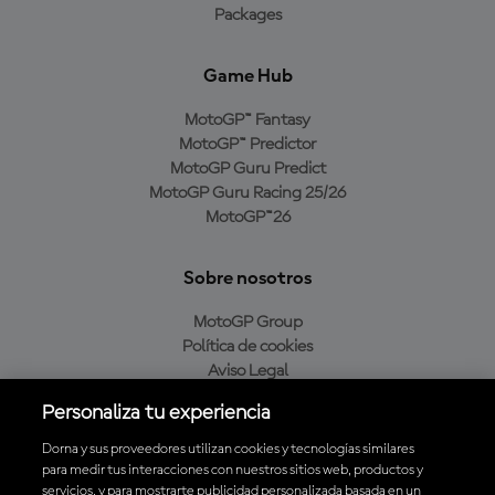
Packages
Game Hub
MotoGP™ Fantasy
MotoGP™ Predictor
MotoGP Guru Predict
MotoGP Guru Racing 25/26
MotoGP™26
Sobre nosotros
MotoGP Group
Política de cookies
Aviso Legal
Política de privacidad
Personaliza tu experiencia
Política de compra
Dorna y sus proveedores utilizan cookies y tecnologías similares
para medir tus interacciones con nuestros sitios web, productos y
servicios, y para mostrarte publicidad personalizada basada en un