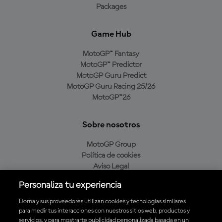
Packages
Game Hub
MotoGP™ Fantasy
MotoGP™ Predictor
MotoGP Guru Predict
MotoGP Guru Racing 25/26
MotoGP™26
Sobre nosotros
MotoGP Group
Política de cookies
Aviso Legal
Política de privacidad
Personaliza tu experiencia
Política de compra
Dorna y sus proveedores utilizan cookies y tecnologías similares
para medir tus interacciones con nuestros sitios web, productos y
servicios, y para mostrarte publicidad personalizada basada en un