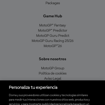
Packages
Game Hub
MotoGP™ Fantasy
MotoGP™ Predictor
MotoGP Guru Predict
MotoGP Guru Racing 25/26
MotoGP™26
Sobre nosotros
MotoGP Group
Política de cookies
Aviso Legal
Política de privacidad
Personaliza tu experiencia
Política de compra
Dorna y sus proveedores utilizan cookies y tecnologías similares
para medir tus interacciones con nuestros sitios web, productos y
servicios, y para mostrarte publicidad personalizada basada en un