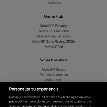
Packages
Game Hub
MotoGP™ Fantasy
MotoGP™ Predictor
MotoGP Guru Predict
MotoGP Guru Racing 25/26
MotoGP™26
Sobre nosotros
MotoGP Group
Política de cookies
Aviso Legal
Política de privacidad
Personaliza tu experiencia
Política de compra
Dorna y sus proveedores utilizan cookies y tecnologías similares
para medir tus interacciones con nuestros sitios web, productos y
servicios, y para mostrarte publicidad personalizada basada en un