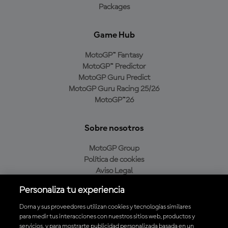
Packages
Game Hub
MotoGP™ Fantasy
MotoGP™ Predictor
MotoGP Guru Predict
MotoGP Guru Racing 25/26
MotoGP™26
Sobre nosotros
MotoGP Group
Política de cookies
Aviso Legal
Política de privacidad
Personaliza tu experiencia
Política de compra
Dorna y sus proveedores utilizan cookies y tecnologías similares
para medir tus interacciones con nuestros sitios web, productos y
servicios, y para mostrarte publicidad personalizada basada en un