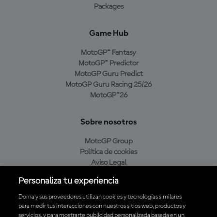
Packages
Game Hub
MotoGP™ Fantasy
MotoGP™ Predictor
MotoGP Guru Predict
MotoGP Guru Racing 25/26
MotoGP™26
Sobre nosotros
MotoGP Group
Política de cookies
Aviso Legal
Política de privacidad
Personaliza tu experiencia
Política de compra
Dorna y sus proveedores utilizan cookies y tecnologías similares
para medir tus interacciones con nuestros sitios web, productos y
servicios, y para mostrarte publicidad personalizada basada en un