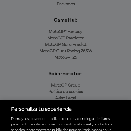
Packages
Game Hub
MotoGP™ Fantasy
MotoGP™ Predictor
MotoGP Guru Predict
MotoGP Guru Racing 25/26
MotoGP™26
Sobre nosotros
MotoGP Group
Política de cookies
Aviso Legal
Política de privacidad
Personaliza tu experiencia
Política de compra
Dorna y sus proveedores utilizan cookies y tecnologías similares
para medir tus interacciones con nuestros sitios web, productos y
servicios, y para mostrarte publicidad personalizada basada en un