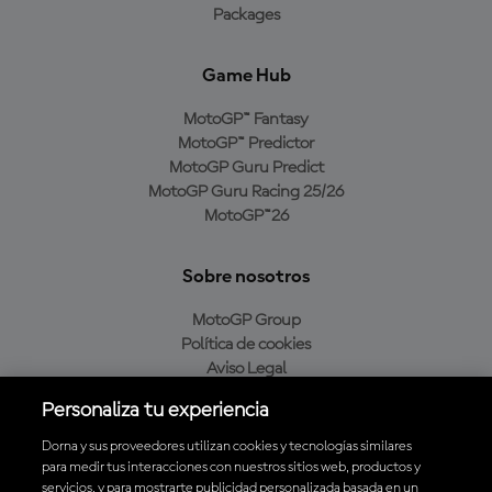
Packages
Game Hub
MotoGP™ Fantasy
MotoGP™ Predictor
MotoGP Guru Predict
MotoGP Guru Racing 25/26
MotoGP™26
Sobre nosotros
MotoGP Group
Política de cookies
Aviso Legal
Política de privacidad
Personaliza tu experiencia
Política de compra
Dorna y sus proveedores utilizan cookies y tecnologías similares
para medir tus interacciones con nuestros sitios web, productos y
servicios, y para mostrarte publicidad personalizada basada en un