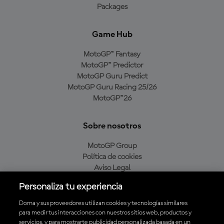
Packages
Game Hub
MotoGP™ Fantasy
MotoGP™ Predictor
MotoGP Guru Predict
MotoGP Guru Racing 25/26
MotoGP™26
Sobre nosotros
MotoGP Group
Política de cookies
Aviso Legal
Política de privacidad
Personaliza tu experiencia
Política de compra
Dorna y sus proveedores utilizan cookies y tecnologías similares
para medir tus interacciones con nuestros sitios web, productos y
servicios, y para mostrarte publicidad personalizada basada en un