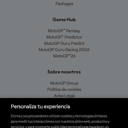
Packages
Game Hub
MotoGP™ Fantasy
MotoGP™ Predictor
MotoGP Guru Predict
MotoGP Guru Racing 25/26
MotoGP™26
Sobre nosotros
MotoGP Group
Política de cookies
Aviso Legal
Política de privacidad
Personaliza tu experiencia
Política de compra
Dorna y sus proveedores utilizan cookies y tecnologías similares
para medir tus interacciones con nuestros sitios web, productos y
servicios, y para mostrarte publicidad personalizada basada en un