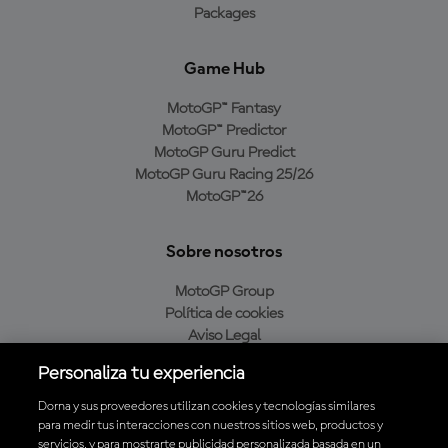
Packages
Game Hub
MotoGP™ Fantasy
MotoGP™ Predictor
MotoGP Guru Predict
MotoGP Guru Racing 25/26
MotoGP™26
Sobre nosotros
MotoGP Group
Política de cookies
Aviso Legal
Política de privacidad
Personaliza tu experiencia
Política de compra
Dorna y sus proveedores utilizan cookies y tecnologías similares
para medir tus interacciones con nuestros sitios web, productos y
servicios, y para mostrarte publicidad personalizada basada en un