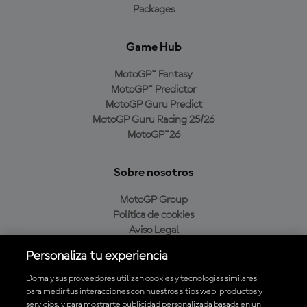
Packages
Game Hub
MotoGP™ Fantasy
MotoGP™ Predictor
MotoGP Guru Predict
MotoGP Guru Racing 25/26
MotoGP™26
Sobre nosotros
MotoGP Group
Política de cookies
Aviso Legal
Política de privacidad
Personaliza tu experiencia
Política de compra
Dorna y sus proveedores utilizan cookies y tecnologías similares
para medir tus interacciones con nuestros sitios web, productos y
servicios, y para mostrarte publicidad personalizada basada en un