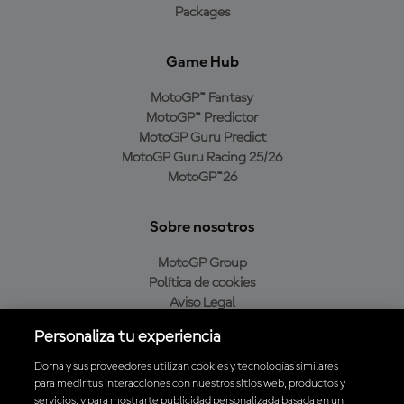
Packages
Game Hub
MotoGP™ Fantasy
MotoGP™ Predictor
MotoGP Guru Predict
MotoGP Guru Racing 25/26
MotoGP™26
Sobre nosotros
MotoGP Group
Política de cookies
Aviso Legal
Política de privacidad
Personaliza tu experiencia
Política de compra
Dorna y sus proveedores utilizan cookies y tecnologías similares
para medir tus interacciones con nuestros sitios web, productos y
servicios, y para mostrarte publicidad personalizada basada en un