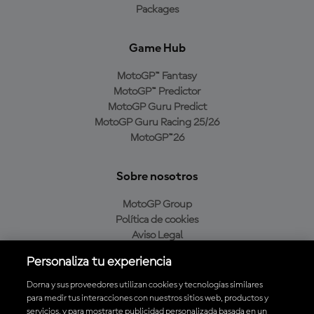
Packages
Game Hub
MotoGP™ Fantasy
MotoGP™ Predictor
MotoGP Guru Predict
MotoGP Guru Racing 25/26
MotoGP™26
Sobre nosotros
MotoGP Group
Política de cookies
Aviso Legal
Política de privacidad
Personaliza tu experiencia
Política de compra
Dorna y sus proveedores utilizan cookies y tecnologías similares
para medir tus interacciones con nuestros sitios web, productos y
servicios, y para mostrarte publicidad personalizada basada en un