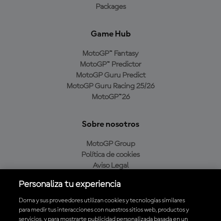
Packages
Game Hub
MotoGP™ Fantasy
MotoGP™ Predictor
MotoGP Guru Predict
MotoGP Guru Racing 25/26
MotoGP™26
Sobre nosotros
MotoGP Group
Política de cookies
Aviso Legal
Política de privacidad
Personaliza tu experiencia
Política de compra
Dorna y sus proveedores utilizan cookies y tecnologías similares
para medir tus interacciones con nuestros sitios web, productos y
servicios, y para mostrarte publicidad personalizada basada en un