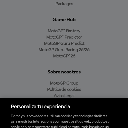
Packages
Game Hub
MotoGP™ Fantasy
MotoGP™ Predictor
MotoGP Guru Predict
MotoGP Guru Racing 25/26
MotoGP™26
Sobre nosotros
MotoGP Group
Política de cookies
Aviso Legal
Política de privacidad
Personaliza tu experiencia
Política de compra
Dorna y sus proveedores utilizan cookies y tecnologías similares
para medir tus interacciones con nuestros sitios web, productos y
servicios, y para mostrarte publicidad personalizada basada en un