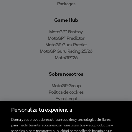
Packages
Game Hub
MotoGP™ Fantasy
MotoGP™ Predictor
MotoGP Guru Predict
MotoGP Guru Racing 25/26
MotoGP™26
Sobre nosotros
MotoGP Group
Política de cookies
Aviso Legal
Política de privacidad
Personaliza tu experiencia
Política de compra
Dorna y sus proveedores utilizan cookies y tecnologías similares
para medir tus interacciones con nuestros sitios web, productos y
servicios, y para mostrarte publicidad personalizada basada en un