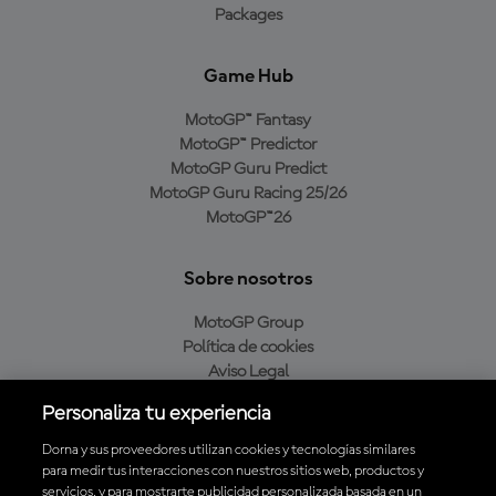
Packages
Game Hub
MotoGP™ Fantasy
MotoGP™ Predictor
MotoGP Guru Predict
MotoGP Guru Racing 25/26
MotoGP™26
Sobre nosotros
MotoGP Group
Política de cookies
Aviso Legal
Política de privacidad
Personaliza tu experiencia
Política de compra
Dorna y sus proveedores utilizan cookies y tecnologías similares
para medir tus interacciones con nuestros sitios web, productos y
servicios, y para mostrarte publicidad personalizada basada en un