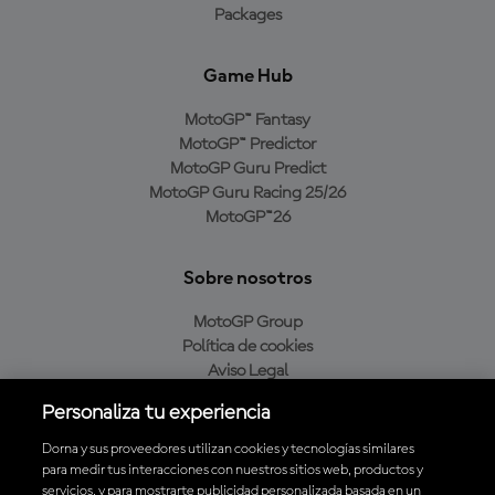
Packages
Game Hub
MotoGP™ Fantasy
MotoGP™ Predictor
MotoGP Guru Predict
MotoGP Guru Racing 25/26
MotoGP™26
Sobre nosotros
MotoGP Group
Política de cookies
Aviso Legal
Política de privacidad
Personaliza tu experiencia
Política de compra
Dorna y sus proveedores utilizan cookies y tecnologías similares
para medir tus interacciones con nuestros sitios web, productos y
servicios, y para mostrarte publicidad personalizada basada en un