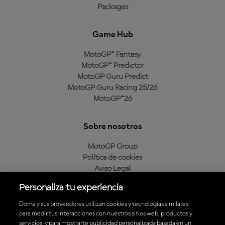
Packages
Game Hub
MotoGP™ Fantasy
MotoGP™ Predictor
MotoGP Guru Predict
MotoGP Guru Racing 25/26
MotoGP™26
Sobre nosotros
MotoGP Group
Política de cookies
Aviso Legal
Política de privacidad
Personaliza tu experiencia
Política de compra
Dorna y sus proveedores utilizan cookies y tecnologías similares
para medir tus interacciones con nuestros sitios web, productos y
servicios, y para mostrarte publicidad personalizada basada en un