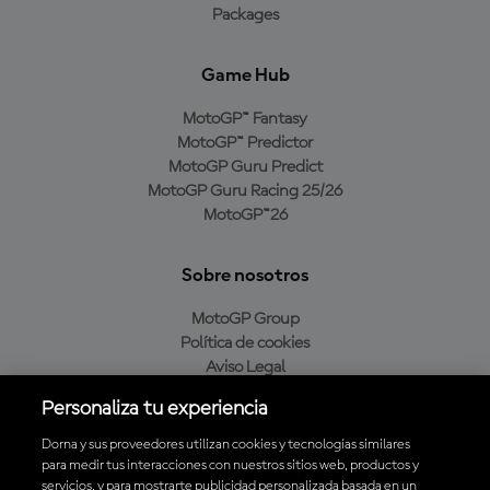
Packages
Game Hub
MotoGP™ Fantasy
MotoGP™ Predictor
MotoGP Guru Predict
MotoGP Guru Racing 25/26
MotoGP™26
Sobre nosotros
MotoGP Group
Política de cookies
Aviso Legal
Política de privacidad
Personaliza tu experiencia
Política de compra
Dorna y sus proveedores utilizan cookies y tecnologías similares
para medir tus interacciones con nuestros sitios web, productos y
servicios, y para mostrarte publicidad personalizada basada en un