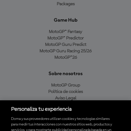
Packages
Game Hub
MotoGP™ Fantasy
MotoGP™ Predictor
MotoGP Guru Predict
MotoGP Guru Racing 25/26
MotoGP™26
Sobre nosotros
MotoGP Group
Política de cookies
Aviso Legal
Política de privacidad
Personaliza tu experiencia
Política de compra
Dorna y sus proveedores utilizan cookies y tecnologías similares
para medir tus interacciones con nuestros sitios web, productos y
servicios, y para mostrarte publicidad personalizada basada en un