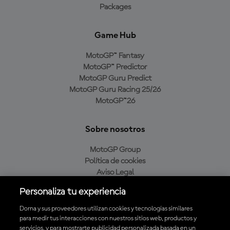
Packages
Game Hub
MotoGP™ Fantasy
MotoGP™ Predictor
MotoGP Guru Predict
MotoGP Guru Racing 25/26
MotoGP™26
Sobre nosotros
MotoGP Group
Política de cookies
Aviso Legal
Política de privacidad
Personaliza tu experiencia
Política de compra
Dorna y sus proveedores utilizan cookies y tecnologías similares
para medir tus interacciones con nuestros sitios web, productos y
servicios, y para mostrarte publicidad personalizada basada en un