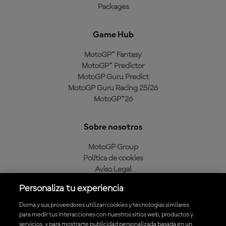
Packages
Game Hub
MotoGP™ Fantasy
MotoGP™ Predictor
MotoGP Guru Predict
MotoGP Guru Racing 25/26
MotoGP™26
Sobre nosotros
MotoGP Group
Política de cookies
Aviso Legal
Política de privacidad
Personaliza tu experiencia
Política de compra
Dorna y sus proveedores utilizan cookies y tecnologías similares
para medir tus interacciones con nuestros sitios web, productos y
servicios, y para mostrarte publicidad personalizada basada en un