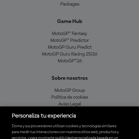
Packages
Game Hub
MotoGP™ Fantasy
MotoGP™ Predictor
MotoGP Guru Predict
MotoGP Guru Racing 25/26
MotoGP™26
Sobre nosotros
MotoGP Group
Política de cookies
Aviso Legal
Política de privacidad
Personaliza tu experiencia
Política de compra
Dorna y sus proveedores utilizan cookies y tecnologías similares
para medir tus interacciones con nuestros sitios web, productos y
servicios, y para mostrarte publicidad personalizada basada en un