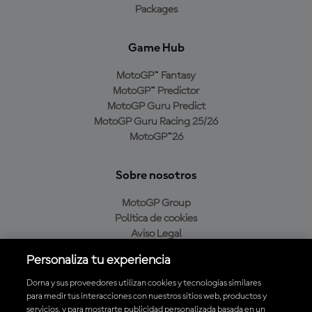
Packages
Game Hub
MotoGP™ Fantasy
MotoGP™ Predictor
MotoGP Guru Predict
MotoGP Guru Racing 25/26
MotoGP™26
Sobre nosotros
MotoGP Group
Política de cookies
Aviso Legal
Política de privacidad
Personaliza tu experiencia
Política de compra
Dorna y sus proveedores utilizan cookies y tecnologías similares
para medir tus interacciones con nuestros sitios web, productos y
servicios, y para mostrarte publicidad personalizada basada en un