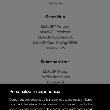
Packages
Game Hub
MotoGP™ Fantasy
MotoGP™ Predictor
MotoGP Guru Predict
MotoGP Guru Racing 25/26
MotoGP™26
Sobre nosotros
MotoGP Group
Política de cookies
Aviso Legal
Política de privacidad
Personaliza tu experiencia
Política de compra
Dorna y sus proveedores utilizan cookies y tecnologías similares
para medir tus interacciones con nuestros sitios web, productos y
servicios, y para mostrarte publicidad personalizada basada en un