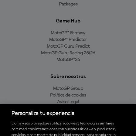
Packages
Game Hub
MotoGP™ Fantasy
MotoGP™ Predictor
MotoGP Guru Predict
MotoGP Guru Racing 25/26
MotoGP™26
Sobre nosotros
MotoGP Group
Política de cookies
Aviso Legal
Política de privacidad
Personaliza tu experiencia
Política de compra
Dorna y sus proveedores utilizan cookies y tecnologías similares
para medir tus interacciones con nuestros sitios web, productos y
servicios, y para mostrarte publicidad personalizada basada en un