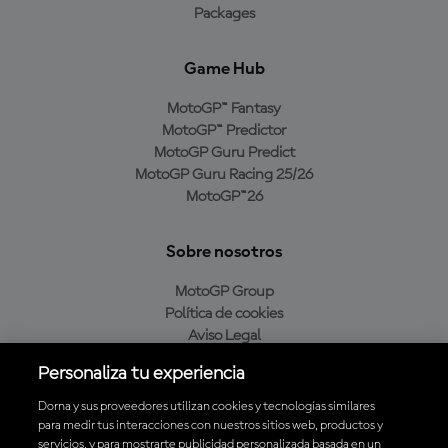
Packages
Game Hub
MotoGP™ Fantasy
MotoGP™ Predictor
MotoGP Guru Predict
MotoGP Guru Racing 25/26
MotoGP™26
Sobre nosotros
MotoGP Group
Política de cookies
Aviso Legal
Política de privacidad
Personaliza tu experiencia
Política de compra
Dorna y sus proveedores utilizan cookies y tecnologías similares
para medir tus interacciones con nuestros sitios web, productos y
servicios, y para mostrarte publicidad personalizada basada en un