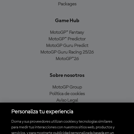
Packages
Game Hub
MotoGP™ Fantasy
MotoGP™ Predictor
MotoGP Guru Predict
MotoGP Guru Racing 25/26
MotoGP™26
Sobre nosotros
MotoGP Group
Política de cookies
Aviso Legal
Política de privacidad
Personaliza tu experiencia
Política de compra
Dorna y sus proveedores utilizan cookies y tecnologías similares
para medir tus interacciones con nuestros sitios web, productos y
servicios, y para mostrarte publicidad personalizada basada en un