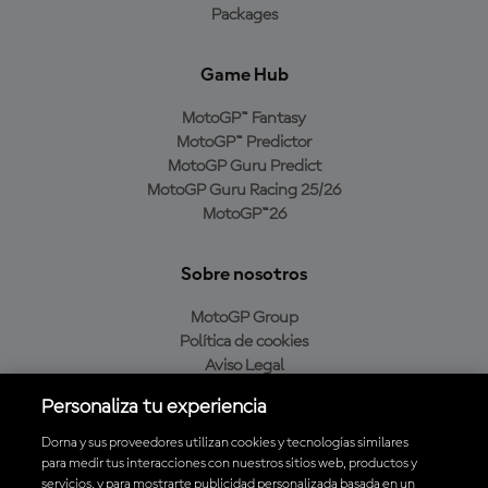
Packages
Game Hub
MotoGP™ Fantasy
MotoGP™ Predictor
MotoGP Guru Predict
MotoGP Guru Racing 25/26
MotoGP™26
Sobre nosotros
MotoGP Group
Política de cookies
Aviso Legal
Política de privacidad
Personaliza tu experiencia
Política de compra
Dorna y sus proveedores utilizan cookies y tecnologías similares
para medir tus interacciones con nuestros sitios web, productos y
servicios, y para mostrarte publicidad personalizada basada en un