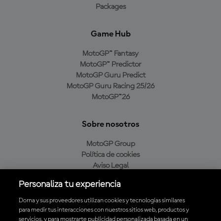
Packages
Game Hub
MotoGP™ Fantasy
MotoGP™ Predictor
MotoGP Guru Predict
MotoGP Guru Racing 25/26
MotoGP™26
Sobre nosotros
MotoGP Group
Política de cookies
Aviso Legal
Política de privacidad
Personaliza tu experiencia
Política de compra
Dorna y sus proveedores utilizan cookies y tecnologías similares
para medir tus interacciones con nuestros sitios web, productos y
servicios, y para mostrarte publicidad personalizada basada en un