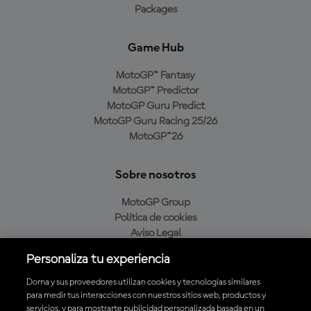
Packages
Game Hub
MotoGP™ Fantasy
MotoGP™ Predictor
MotoGP Guru Predict
MotoGP Guru Racing 25/26
MotoGP™26
Sobre nosotros
MotoGP Group
Política de cookies
Aviso Legal
Política de privacidad
Personaliza tu experiencia
Política de compra
Dorna y sus proveedores utilizan cookies y tecnologías similares
para medir tus interacciones con nuestros sitios web, productos y
servicios, y para mostrarte publicidad personalizada basada en un