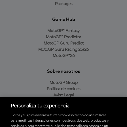
Packages
Game Hub
MotoGP™ Fantasy
MotoGP™ Predictor
MotoGP Guru Predict
MotoGP Guru Racing 25/26
MotoGP™26
Sobre nosotros
MotoGP Group
Política de cookies
Aviso Legal
Política de privacidad
Personaliza tu experiencia
Política de compra
Dorna y sus proveedores utilizan cookies y tecnologías similares
para medir tus interacciones con nuestros sitios web, productos y
servicios, y para mostrarte publicidad personalizada basada en un