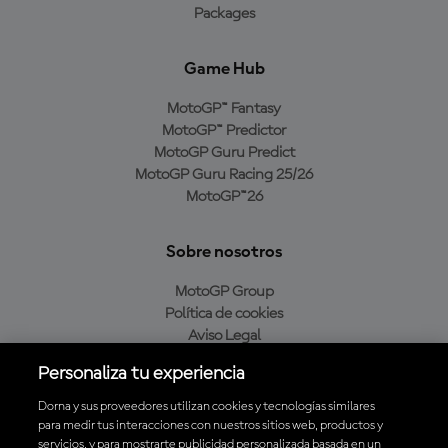
Packages
Game Hub
MotoGP™ Fantasy
MotoGP™ Predictor
MotoGP Guru Predict
MotoGP Guru Racing 25/26
MotoGP™26
Sobre nosotros
MotoGP Group
Política de cookies
Aviso Legal
Política de privacidad
Personaliza tu experiencia
Política de compra
Dorna y sus proveedores utilizan cookies y tecnologías similares
para medir tus interacciones con nuestros sitios web, productos y
servicios, y para mostrarte publicidad personalizada basada en un