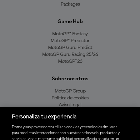
Packages
Game Hub
MotoGP™ Fantasy
MotoGP™ Predictor
MotoGP Guru Predict
MotoGP Guru Racing 25/26
MotoGP™26
Sobre nosotros
MotoGP Group
Política de cookies
Aviso Legal
Política de privacidad
Personaliza tu experiencia
Política de compra
Dorna y sus proveedores utilizan cookies y tecnologías similares
para medir tus interacciones con nuestros sitios web, productos y
servicios, y para mostrarte publicidad personalizada basada en un