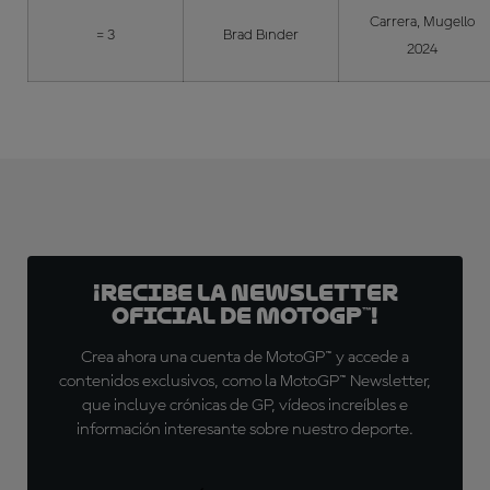
Carrera, Mugello
= 3
Brad Binder
2024
¡Recibe la Newsletter
oficial de MotoGP™!
Crea ahora una cuenta de MotoGP™ y accede a
contenidos exclusivos, como la MotoGP™ Newsletter,
que incluye crónicas de GP, vídeos increíbles e
información interesante sobre nuestro deporte.