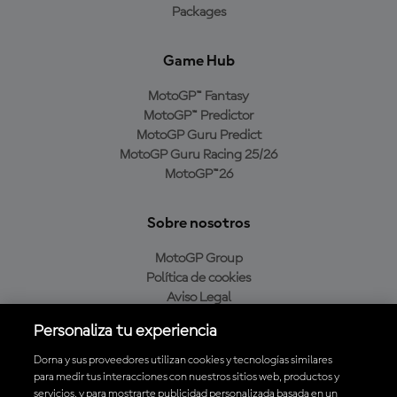
Packages
Game Hub
MotoGP™ Fantasy
MotoGP™ Predictor
MotoGP Guru Predict
MotoGP Guru Racing 25/26
MotoGP™26
Sobre nosotros
MotoGP Group
Política de cookies
Aviso Legal
Política de privacidad
Personaliza tu experiencia
Política de compra
Dorna y sus proveedores utilizan cookies y tecnologías similares
para medir tus interacciones con nuestros sitios web, productos y
servicios, y para mostrarte publicidad personalizada basada en un