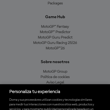
Packages
Game Hub
MotoGP™ Fantasy
MotoGP™ Predictor
MotoGP Guru Predict
MotoGP Guru Racing 25/26
MotoGP™26
Sobre nosotros
MotoGP Group
Política de cookies
Aviso Legal
Política de privacidad
Personaliza tu experiencia
Política de compra
Dorna y sus proveedores utilizan cookies y tecnologías similares
para medir tus interacciones con nuestros sitios web, productos y
servicios, y para mostrarte publicidad personalizada basada en un