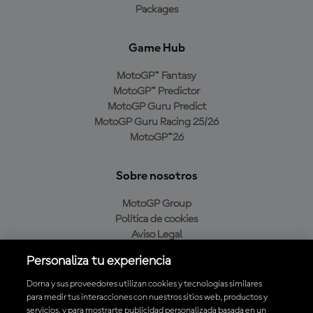
Packages
Game Hub
MotoGP™ Fantasy
MotoGP™ Predictor
MotoGP Guru Predict
MotoGP Guru Racing 25/26
MotoGP™26
Sobre nosotros
MotoGP Group
Política de cookies
Aviso Legal
Política de privacidad
Personaliza tu experiencia
Política de compra
Dorna y sus proveedores utilizan cookies y tecnologías similares
para medir tus interacciones con nuestros sitios web, productos y
servicios, y para mostrarte publicidad personalizada basada en un