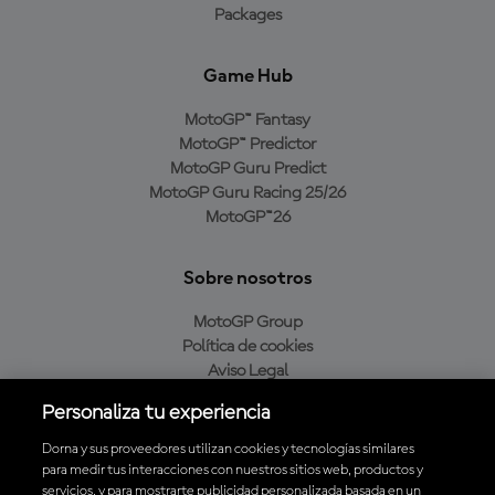
Packages
Game Hub
MotoGP™ Fantasy
MotoGP™ Predictor
MotoGP Guru Predict
MotoGP Guru Racing 25/26
MotoGP™26
Sobre nosotros
MotoGP Group
Política de cookies
Aviso Legal
Política de privacidad
Personaliza tu experiencia
Política de compra
Dorna y sus proveedores utilizan cookies y tecnologías similares
para medir tus interacciones con nuestros sitios web, productos y
servicios, y para mostrarte publicidad personalizada basada en un