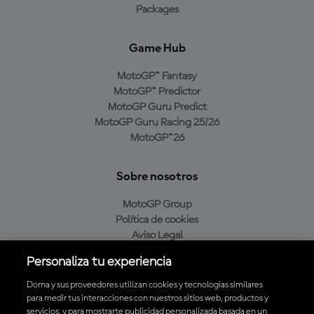
Packages
Game Hub
MotoGP™ Fantasy
MotoGP™ Predictor
MotoGP Guru Predict
MotoGP Guru Racing 25/26
MotoGP™26
Sobre nosotros
MotoGP Group
Política de cookies
Aviso Legal
Política de privacidad
Personaliza tu experiencia
Política de compra
Dorna y sus proveedores utilizan cookies y tecnologías similares
para medir tus interacciones con nuestros sitios web, productos y
servicios, y para mostrarte publicidad personalizada basada en un