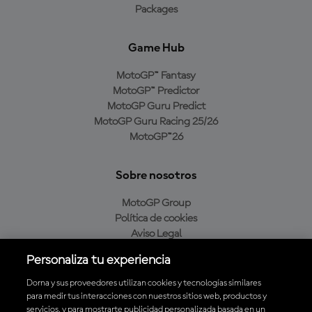
Packages
Game Hub
MotoGP™ Fantasy
MotoGP™ Predictor
MotoGP Guru Predict
MotoGP Guru Racing 25/26
MotoGP™26
Sobre nosotros
MotoGP Group
Política de cookies
Aviso Legal
Política de privacidad
Personaliza tu experiencia
Política de compra
Dorna y sus proveedores utilizan cookies y tecnologías similares
para medir tus interacciones con nuestros sitios web, productos y
servicios, y para mostrarte publicidad personalizada basada en un