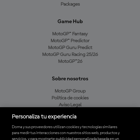
Packages
Game Hub
MotoGP™ Fantasy
MotoGP™ Predictor
MotoGP Guru Predict
MotoGP Guru Racing 25/26
MotoGP™26
Sobre nosotros
MotoGP Group
Política de cookies
Aviso Legal
Política de privacidad
Personaliza tu experiencia
Política de compra
Dorna y sus proveedores utilizan cookies y tecnologías similares
para medir tus interacciones con nuestros sitios web, productos y
servicios, y para mostrarte publicidad personalizada basada en un