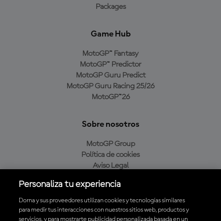
Packages
Game Hub
MotoGP™ Fantasy
MotoGP™ Predictor
MotoGP Guru Predict
MotoGP Guru Racing 25/26
MotoGP™26
Sobre nosotros
MotoGP Group
Política de cookies
Aviso Legal
Política de privacidad
Personaliza tu experiencia
Política de compra
Dorna y sus proveedores utilizan cookies y tecnologías similares
para medir tus interacciones con nuestros sitios web, productos y
servicios, y para mostrarte publicidad personalizada basada en un