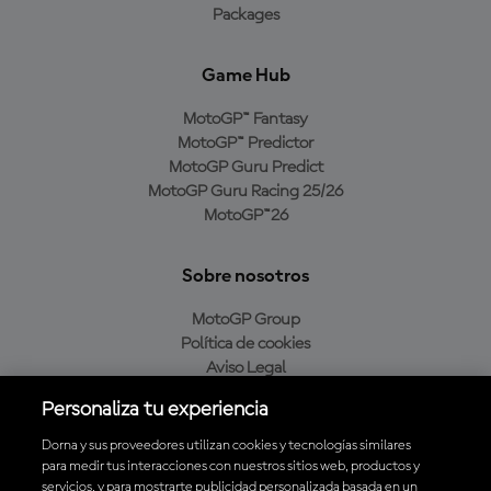
Packages
Game Hub
MotoGP™ Fantasy
MotoGP™ Predictor
MotoGP Guru Predict
MotoGP Guru Racing 25/26
MotoGP™26
Sobre nosotros
MotoGP Group
Política de cookies
Aviso Legal
Política de privacidad
Personaliza tu experiencia
Política de compra
Dorna y sus proveedores utilizan cookies y tecnologías similares
para medir tus interacciones con nuestros sitios web, productos y
servicios, y para mostrarte publicidad personalizada basada en un