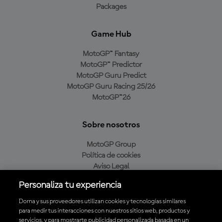
Packages
Game Hub
MotoGP™ Fantasy
MotoGP™ Predictor
MotoGP Guru Predict
MotoGP Guru Racing 25/26
MotoGP™26
Sobre nosotros
MotoGP Group
Política de cookies
Aviso Legal
Política de privacidad
Personaliza tu experiencia
Política de compra
Dorna y sus proveedores utilizan cookies y tecnologías similares
para medir tus interacciones con nuestros sitios web, productos y
servicios, y para mostrarte publicidad personalizada basada en un